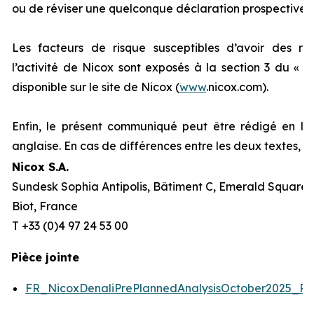
ou de réviser une quelconque déclaration prospective.
Les facteurs de risque susceptibles d’avoir des répe
l’activité de Nicox sont exposés à la section 3 du «
R
disponible sur le site de Nicox (
www
.nicox.com).
Enfin, le présent communiqué peut être rédigé en la
anglaise. En cas de différences entre les deux textes, l
Nicox S.A.
Sundesk Sophia Antipolis, Bâtiment C, Emerald Square, 
Biot, France
T +33 (0)4 97 24 53 00
Pièce jointe
FR_NicoxDenaliPrePlannedAnalysisOctober2025_P