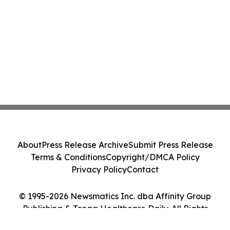
About
Press Release Archive
Submit Press Release
Terms & Conditions
Copyright/DMCA Policy
Privacy Policy
Contact
© 1995-2026 Newsmatics Inc. dba Affinity Group
Publishing & Tonga Healthcare Daily. All Rights
Reserved.