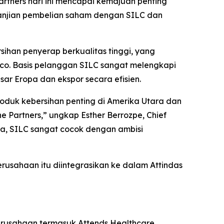
rtners hari ini mencapai kemajuan penting
rjanjian pembelian saham dengan SILC dan
ihan penyerap berkualitas tinggi, yang
asco. Basis pelanggan SILC sangat melengkapi
ar Eropa dan ekspor secara efisien.
oduk kebersihan penting di Amerika Utara dan
Partners,” ungkap Esther Berrozpe, Chief
inya, SILC sangat cocok dengan ambisi
erusahaan itu diintegrasikan ke dalam Attindas
 perusahaan termasuk Attends Healthcare