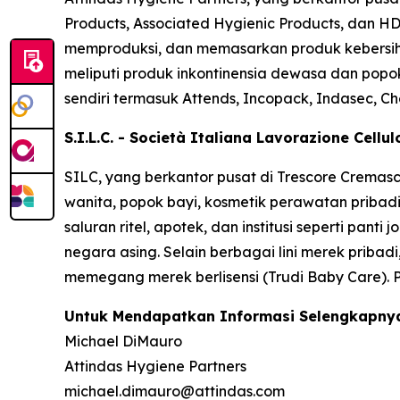
Products, Associated Hygienic Products, dan HD
memproduksi, dan memasarkan produk kebersihan
meliputi produk inkontinensia dewasa dan popok
sendiri termasuk
Attends, Incopack, Indasec, Ch
S.I.L.C. - Società Italiana Lavorazione Cellu
SILC, yang berkantor pusat di Trescore Cremas
wanita, popok bayi, kosmetik perawatan pribadi
saluran ritel, apotek, dan institusi seperti pan
negara asing. Selain berbagai lini merek pribadi
memegang merek berlisensi (Trudi Baby Care). 
Untuk Mendapatkan Informasi Selengkapnya
Michael DiMauro
Attindas Hygiene Partners
michael.dimauro@attindas.com