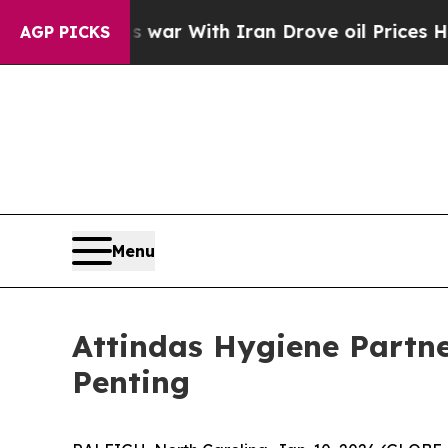
 Didn’t
As war With Iran Drove oil Prices Highe
AGP PICKS
Menu
Attindas Hygiene Partne
Penting