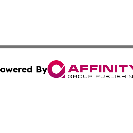
owered By
ubmit Press Release
Terms & Conditions
Copyright/DMCA
Inc. dba Affinity Group Publishing & Tonga Healthcare Dai
Cookie Settings / Your Privacy Choices