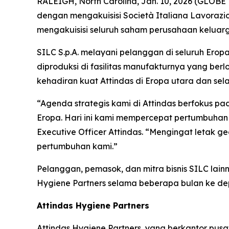
RALEIGH, North Carolina, Jan. 10, 2026 (GLOBE
dengan mengakuisisi Società Italiana Lavorazi
mengakuisisi seluruh saham perusahaan keluarga
SILC S.p.A. melayani pelanggan di seluruh Ero
diproduksi di fasilitas manufakturnya yang berl
kehadiran kuat Attindas di Eropa utara dan se
“Agenda strategis kami di Attindas berfokus p
Eropa. Hari ini kami mempercepat pertumbuhan
Executive Officer Attindas. “Mengingat letak geo
pertumbuhan kami.”
Pelanggan, pemasok, dan mitra bisnis SILC lainn
Hygiene Partners selama beberapa bulan ke de
Attindas Hygiene Partners
Attindas Hygiene Partners, yang berkantor pusa