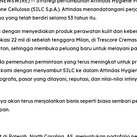
 NEWSWIRE) -- Strategi pertumbuhan Attindas Hygiene Pa
one Cellulosa (SILC S.p.A.). Attindas menandatangani pe
 yang telah berdiri selama 53 tahun itu.
pa dengan menyediakan produk perawatan kulit dan kebers
okasi 22 mil di sebelah tenggara Milan, di Trescore Crem
latan, sehingga membuka peluang baru untuk melayani pas
ada pemenuhan permintaan yang terus meningkat untuk pr
 kami dengan menyambut SILC ke dalam Attindas Hygiene 
grafis, pasar yang dilayani, reputasi, dan nilai-nilai int
ya akan terus menjalankan bisnis seperti biasa sembari p
pan.
t di Raleigh, North Carolina, AS, menyatukan portofolio