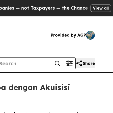
es — not Taxpayers — the Chance to Cash in on P
View all
Provided by AGP
Share
pa dengan Akuisisi