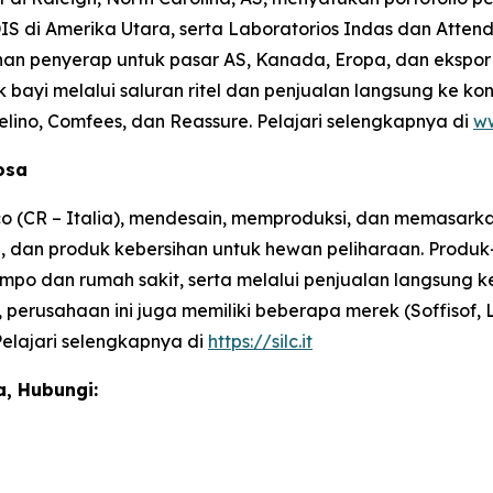
IS di Amerika Utara, serta Laboratorios Indas dan Attend
 penyerap untuk pasar AS, Kanada, Eropa, dan ekspor di
 bayi melalui saluran ritel dan penjualan langsung ke ko
elino, Comfees,
dan
Reassure
. Pelajari selengkapnya di
ww
losa
co (CR – Italia), mendesain, memproduksi, dan memasark
, dan produk kebersihan untuk hewan peliharaan. Produk-p
ti jompo dan rumah sakit, serta melalui penjualan langsung
, perusahaan ini juga memiliki beberapa merek (Soffisof, 
Pelajari selengkapnya di
https://silc.it
, Hubungi: